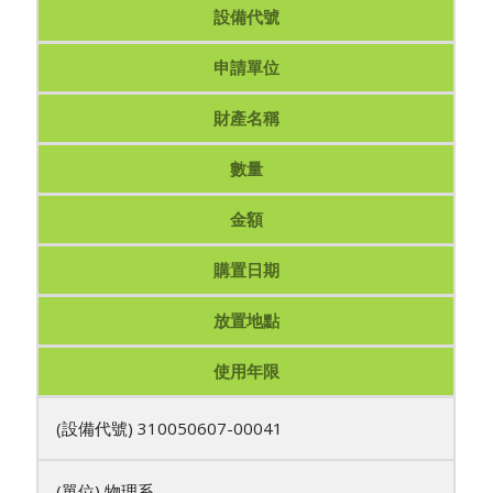
設備代號
申請單位
財產名稱
數量
金額
購置日期
放置地點
使用年限
310050607-00041
物理系